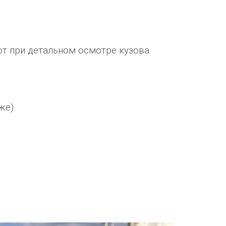
от при детальном осмотре кузова
же)