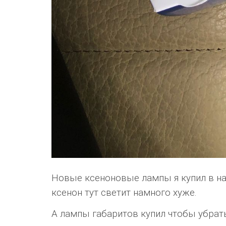
Новые ксеноновые лампы я купил в на
ксенон тут светит намного хуже.
А лампы габаритов купил чтобы убрат