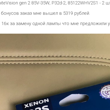
eVision gen 2 85V-35W, P32d-2, 85122WHV2S1 - 2 ш
5 бонусов заказ мне вышел в 5319 рублей.
с 16к за замену одной лампы что мне предложили у