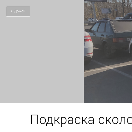
Домой
Подкраска скол